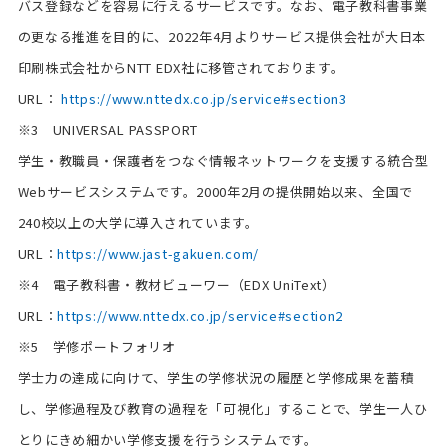
バス登録などを容易に行えるサービスです。なお、電子教科書事業
の更なる推進を目的に、2022年4月よりサービス提供会社が大日本
印刷株式会社からNTT EDX社に移管されております。
URL：
https://www.nttedx.co.jp/service#section3
※3 UNIVERSAL PASSPORT
学生・教職員・保護者をつなぐ情報ネットワークを支援する統合型
Webサービスシステムです。2000年2月の提供開始以来、全国で
240校以上の大学に導入されています。
URL：
https://www.jast-gakuen.com/
※4 電子教科書・教材ビューワー（EDX UniText）
URL：
https://www.nttedx.co.jp/service#section2
※5 学修ポートフォリオ
学士力の達成に向けて、学生の学修状況の履歴と学修成果を蓄積
し、学修過程及び教育の過程を「可視化」することで、学生一人ひ
とりにきめ細かい学修支援を行うシステムです。