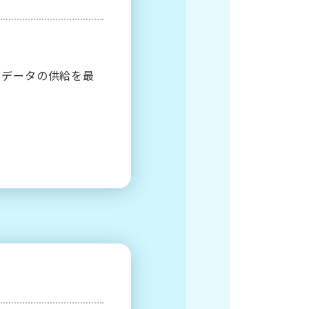
ツデータの供給を最
）