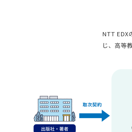
NTT E
じ、高等