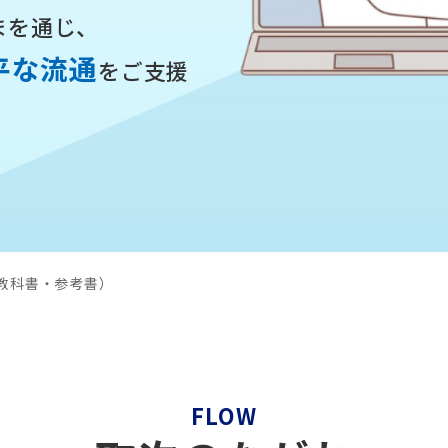
まを通じ、
平な流通
をご支援
教科書・参考書）
FLOW