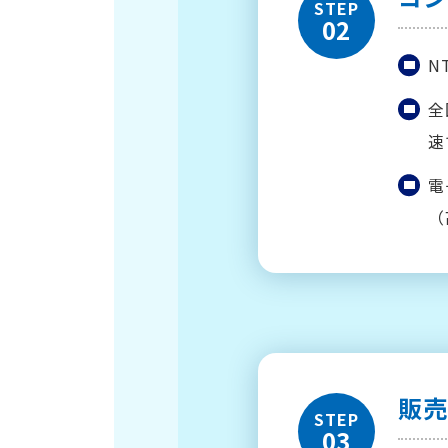
STEP
02
N
全
速
電
（
販
STEP
03