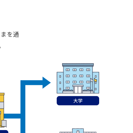
さまを通
。