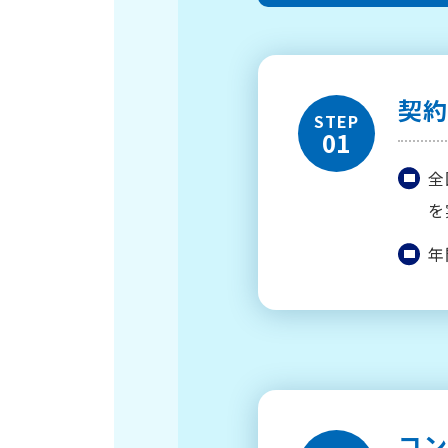
契
STEP
01
全
を
年
コ