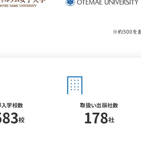
※約500
導入学校数
取扱い出版社数
583
178
校
社