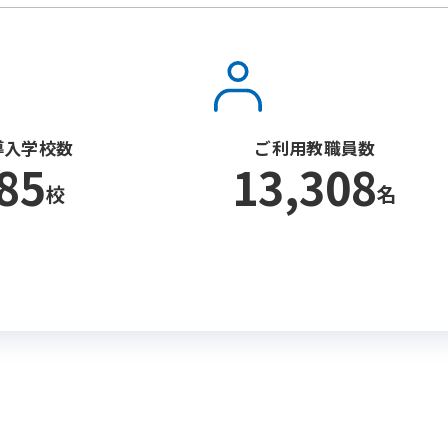
導入学校数
ご利用教職員数
85
13,308
校
名