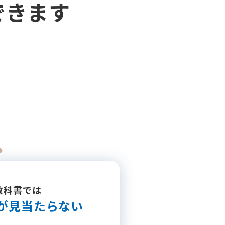
できます
教科書では
が
見当たらない