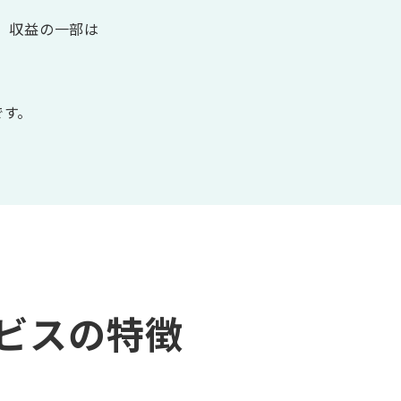
。
、収益の一部は
です。
ビス
の特徴