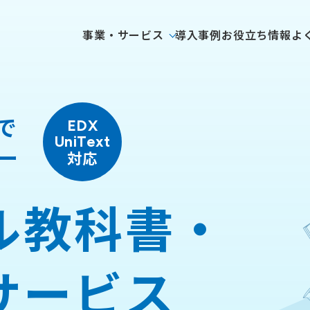
事業・サービス
導入事例
お役立ち情報
よ
で
EDX
UniText
ー
対応
ル教科書・
サービス