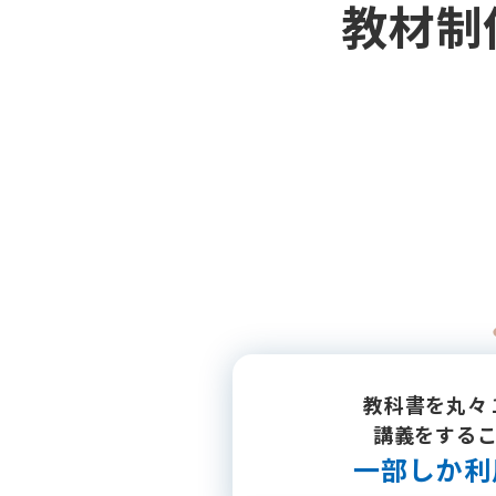
教材制
教科書を丸々
講義をする
一部しか利