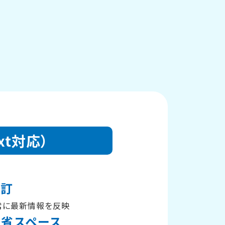
ext対応）
改訂
常に最新情報を反映
と省スペース