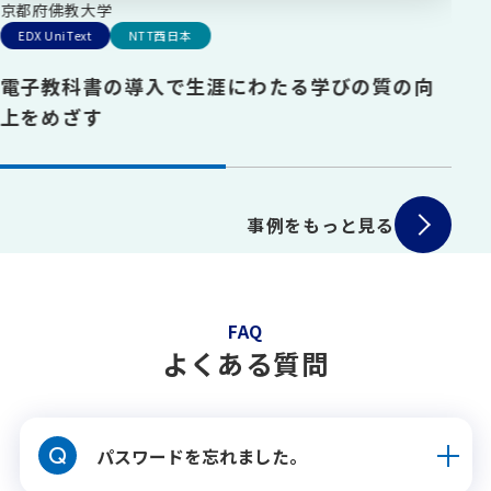
京都府
佛教大学
EDX UniText
NTT西日本
パ
電子教科書の導入で生涯にわたる学びの質の向
上をめざす
事例をもっと見る
FAQ
よくある質問
Q
パスワードを忘れました。